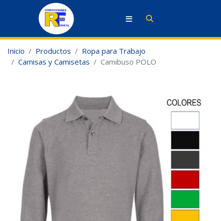
Inicio
Productos
Ropa para Trabajo
Camisas y Camisetas
Camibuso POLO